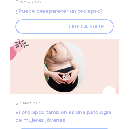
25 MAYO 2023
¿Puede desaparecer un prolapso?
LIRE LA SUITE
12 MAYO 2023
El prolapso también es una patología
de mujeres jóvenes