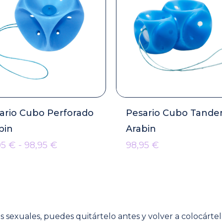
ario Cubo Perforado
Pesario Cubo Tand
bin
Arabin
Rango
95
€
-
98,95
€
98,95
€
de
precios:
desde
45,95 €
hasta
98,95 €
nes sexuales, puedes quitártelo antes y volver a colocárt