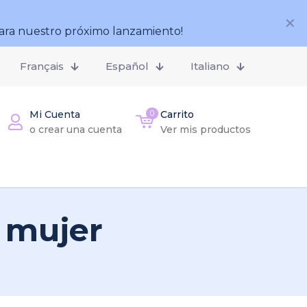
✕
ara nuestro próximo lanzamiento!
Français
Español
Italiano
Mi Cuenta
0
Carrito
o crear una cuenta
Ver mis productos
o mujer