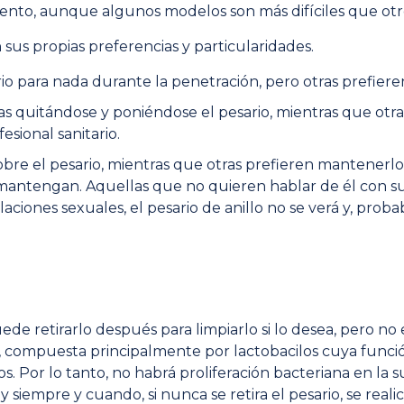
nto, aunque algunos modelos son más difíciles que otr
 sus propias preferencias y particularidades.
io para nada durante la penetración, pero otras prefiere
 quitándose y poniéndose el pesario, mientras que otr
esional sanitario.
bre el pesario, mientras que otras prefieren mantenerl
mantengan. Aquellas que no quieren hablar de él con su
aciones sexuales, el pesario de anillo no se verá y, pro
ede retirarlo después para limpiarlo si lo desea, pero no 
a, compuesta principalmente por lactobacilos cuya funci
os. Por lo tanto, no habrá proliferación bacteriana en la 
, y siempre y cuando, si nunca se retira el pesario, se r