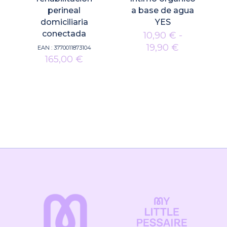
perineal
a base de agua
domiciliaria
YES
conectada
10,90
€
-
Rango
19,90
€
EAN :
3770011873104
165,00
€
de
precios:
desde
10,90 €
hasta
19,90 €