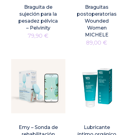
Braguita de
Braguitas
sujeción para la
postoperatorias
pesadez pélvica
Wounded
– Pelvinity
Women
MICHELE
79,90
€
89,00
€
Emy – Sonda de
Lubricante
rehabilitación
íntimo orgánico