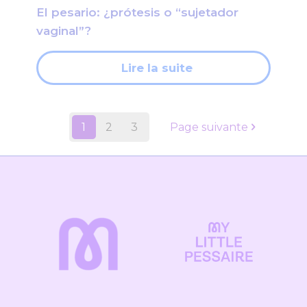
El pesario: ¿prótesis o “sujetador
vaginal”?
Lire la suite
1
2
3
Page suivante