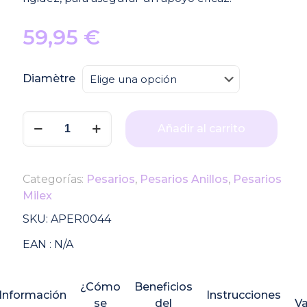
59,95
€
Diamètre
Pesario
Añadir al carrito
de
Anillo
Milex
Categorías:
Pesarios
,
Pesarios Anillos
,
Pesarios
cantidad
Milex
SKU:
APER0044
EAN :
N/A
¿Cómo
Beneficios
Información
Instrucciones
se
del
Va