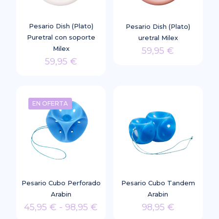
se
se
pueden
pueden
elegir
elegir
Pesario Dish (Plato)
Pesario Dish (Plato)
en
en
Puretral con soporte
uretral Milex
la
la
Milex
59,95
€
página
página
59,95
€
Este
de
de
Este
producto
producto
producto
producto
tiene
tiene
múltiples
EN OFERTA
múltiples
variantes.
variantes.
Las
Las
opciones
opciones
se
se
pueden
pueden
elegir
elegir
en
Pesario Cubo Perforado
Pesario Cubo Tandem
en
la
Arabin
Arabin
la
página
Rango
45,95
€
-
98,95
€
98,95
€
página
de
de