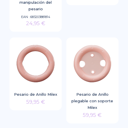
manipulación del
Este
pesario
producto
EAN :
683203881814
tiene
24,95
€
múltiples
variantes.
Las
opciones
se
pueden
elegir
en
la
página
de
Pesario de Anillo Milex
Pesario de Anillo
producto
plegable con soporte
59,95
€
Milex
Este
59,95
€
producto
Este
tiene