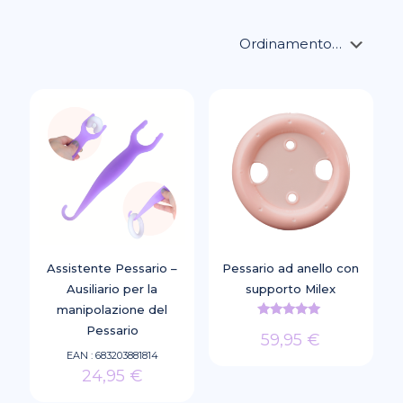
Assistente Pessario –
Pessario ad anello con
Ausiliario per la
supporto Milex
manipolazione del
Valutato
Pessario
59,95
€
5.00
su 5
EAN :
683203881814
Questo
24,95
€
prodotto