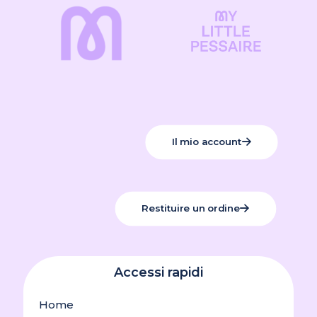
scelte
essere
nella
scelte
pagina
nella
del
pagina
prodotto
del
prodotto
Il mio account
Restituire un ordine
Accessi rapidi
Home