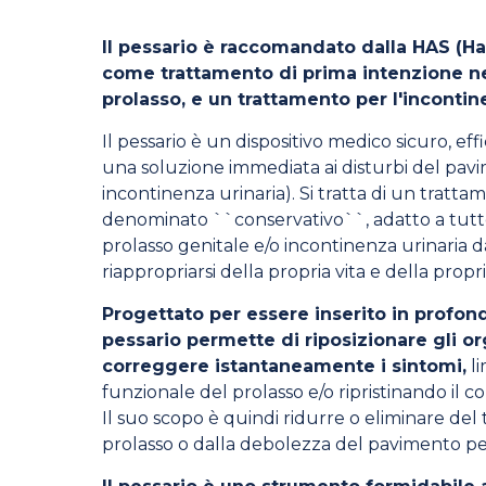
Il pessario è raccomandato dalla HAS (Ha
come trattamento di prima intenzione ne
prolasso, e un trattamento per l'incontin
Il pessario è un dispositivo medico sicuro, ef
una soluzione immediata ai disturbi del pavi
incontinenza urinaria). Si tratta di un tratta
denominato ``conservativo``, adatto a tutt
prolasso genitale e/o incontinenza urinaria d
riappropriarsi della propria vita e della propri
Progettato per essere inserito in profondi
pessario permette di riposizionare gli or
correggere istantaneamente i sintomi,
li
funzionale del prolasso e/o ripristinando il co
Il suo scopo è quindi ridurre o eliminare del t
prolasso o dalla debolezza del pavimento pe