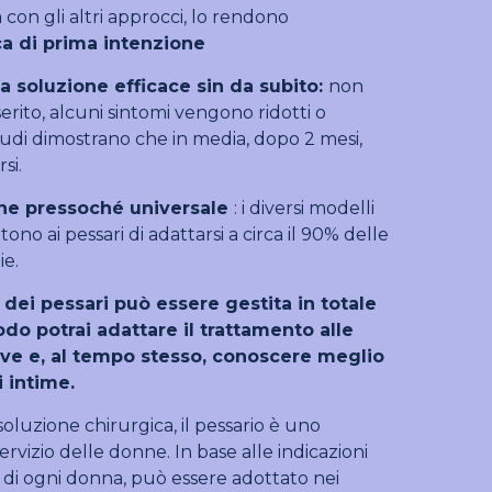
con gli altri approcci, lo rendono
ca di prima intenzione
a soluzione efficace sin da subito:
non
serito, alcuni sintomi vengono ridotti o
 studi dimostrano che in media, dopo 2 mesi,
si.
ione pressoché universale
: i diversi modelli
ono ai pessari di adattarsi a circa il 90% delle
ie.
 dei pessari può essere gestita in totale
o potrai adattare il trattamento alle
ive e, al tempo stesso, conoscere meglio
i intime.
soluzione chirurgica, il pessario è uno
rvizio delle donne. In base alle indicazioni
 di ogni donna, può essere adottato nei