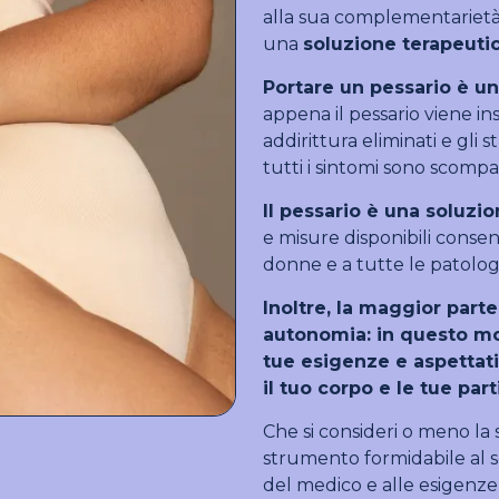
alla sua complementarietà 
una
soluzione terapeuti
Portare un pessario è un
appena il pessario viene in
addirittura eliminati e gli
tutti i sintomi sono scompar
Il pessario è una soluz
e misure disponibili consent
donne e a tutte le patolog
Inoltre, la maggior parte
autonomia: in questo mod
tue esigenze e aspettat
il tuo corpo e le tue part
Che si consideri o meno la 
strumento formidabile al se
del medico e alle esigenze