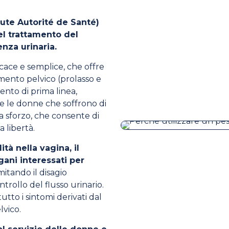
ute Autorité de Santé)
l trattamento del
enza urinaria.
ficace e semplice, che offre
mento pelvico (prolasso e
mento di prima linea,
e le donne che soffrono di
a sforzo, che consente di
a libertà.
tà nella vagina, il
gani interessati per
mitando il disagio
ntrollo del flusso urinario.
utto i sintomi derivati dal
lvico.