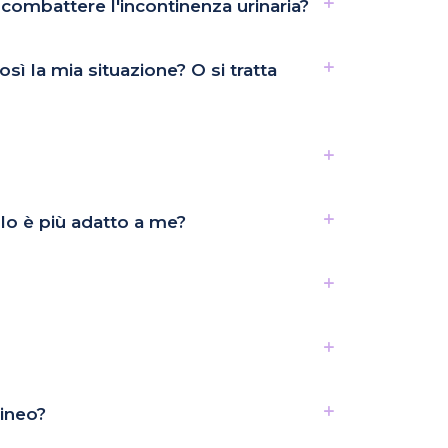
 combattere l'incontinenza urinaria?
sì la mia situazione? O si tratta
llo è più adatto a me?
rineo?