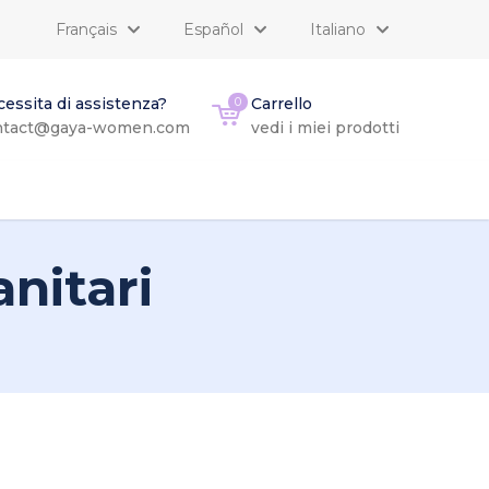
Français
Español
Italiano
essita di assistenza?
0
Carrello
ntact@gaya-women.com
vedi i miei prodotti
nitari