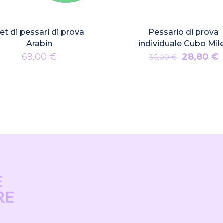
et di pessari di prova
Pessario di prova
Arabin
individuale Cubo Mil
Il
Il
69,00
€
28,80
€
36,00
€
prezzo
p
originale
a
era:
è
36,00 €.
2