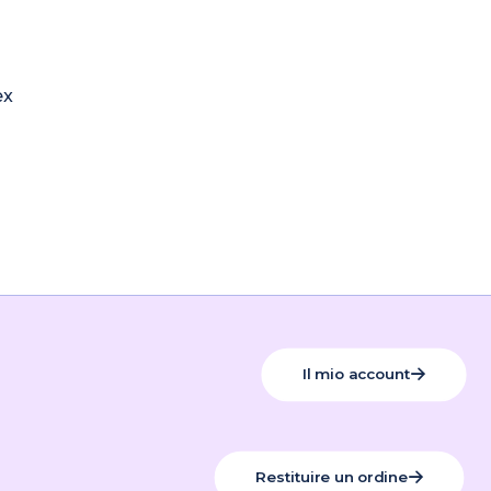
ex
rezzo
ttuale
:
8,80 €.
Il mio account
Restituire un ordine