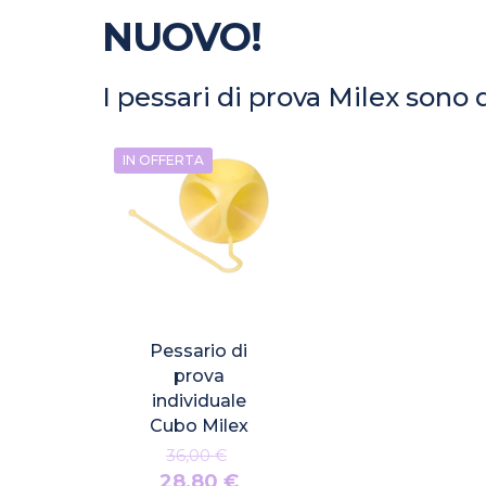
NUOVO!
I pessari di prova Milex sono
IN OFFERTA
Pessario di
prova
individuale
Cubo Milex
Il
36,00
€
prezzo
Il
28,80
€