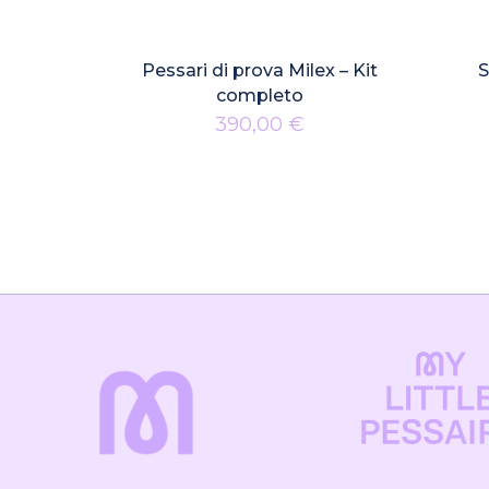
Pessari di prova Milex – Kit
S
completo
390,00
€