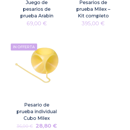
Juego de
Pesarios de
pesarios de
prueba Milex –
prueba Arabin
Kit completo
69,00
€
395,00
€
IN OFFERTA
Pesario de
prueba individual
Cubo Milex
Il
Il
28,80
€
36,00
€