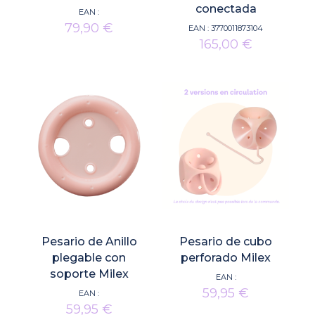
conectada
EAN :
79,90
€
EAN :
3770011873104
165,00
€
Pesario de Anillo
Pesario de cubo
plegable con
perforado Milex
soporte Milex
EAN :
59,95
€
EAN :
59,95
€