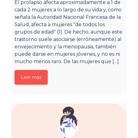
El prolapso afecta aproximadamente a 1 de
su
cada 2 mujeres a lo largo de su vida y, como
fí
señala la Autoridad Nacional Francesa de la
so
Salud, afecta a mujeres "de todos los
pe
grupos de edad" (1). De hecho, aunque este
qu
trastorno suele asociarse (erróneamente) al
se
envejecimiento y la menopausia, también
p
puede darse en mujeres jóvenes, y no es ni
fí
mucho menos raro. De las mujeres que
[…]
Pé
ac
ru
Leer más