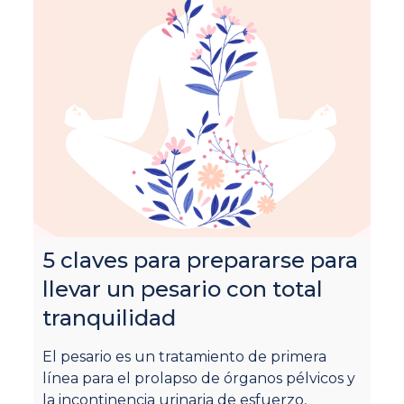
5 claves para prepararse para
llevar un pesario con total
¿
tranquilidad
q
El pesario es un tratamiento de primera
S
línea para el prolapso de órganos pélvicos y
(y
la incontinencia urinaria de esfuerzo,