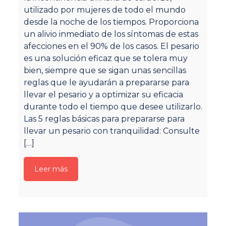
qu
utilizado por mujeres de todo el mundo
p
desde la noche de los tiempos. Proporciona
ha
un alivio inmediato de los síntomas de estas
tr
afecciones en el 90% de los casos. El pesario
me
es una solución eficaz que se tolera muy
de
bien, siempre que se sigan unas sencillas
q
reglas que le ayudarán a prepararse para
an
llevar el pesario y a optimizar su eficacia
qu
durante todo el tiempo que desee utilizarlo.
en
Las 5 reglas básicas para prepararse para
in
llevar un pesario con tranquilidad: Consulte
pi
[…]
lo
Leer más