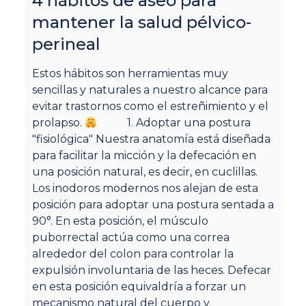
4 hábitos de aseo para
mantener la salud pélvico-
P
perineal
Mu
Estos hábitos son herramientas muy
pr
sencillas y naturales a nuestro alcance para
mi
evitar trastornos como el estreñimiento y el
in
prolapso.
1. Adoptar una postura
al
"fisiológica" Nuestra anatomía está diseñada
in
para facilitar la micción y la defecación en
co
una posición natural, es decir, en cuclillas.
DI
Los inodoros modernos nos alejan de esta
el
posición para adoptar una postura sentada a
no
90°. En esta posición, el músculo
ex
puborrectal actúa como una correa
pe
alrededor del colon para controlar la
ef
expulsión involuntaria de las heces. Defecar
ri
en esta posición equivaldría a forzar un
de
mecanismo natural del cuerpo y