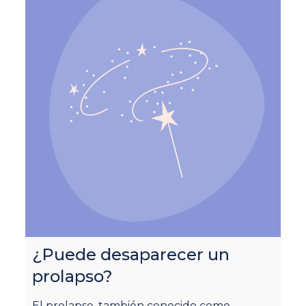
¿Puede desaparecer un
¿
prolapso?
m
El prolapso, también conocido como