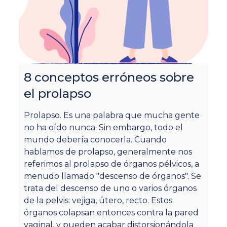
8 conceptos erróneos sobre
E
el prolapso
p
c
Prolapso. Es una palabra que mucha gente
no ha oído nunca. Sin embargo, todo el
Po
mundo debería conocerla. Cuando
pr
hablamos de prolapso, generalmente nos
op
referimos al prolapso de órganos pélvicos, a
ex
menudo llamado "descenso de órganos". Se
v
trata del descenso de uno o varios órganos
ca
de la pelvis: vejiga, útero, recto. Estos
re
órganos colapsan entonces contra la pared
un
vaginal, y pueden acabar distorsionándola