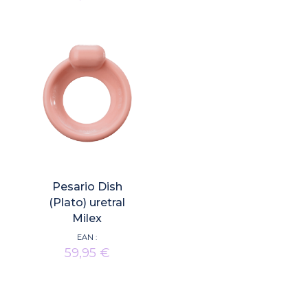
Pesario Dish
(Plato) uretral
Milex
EAN :
59,95
€