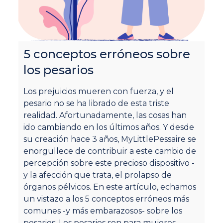
A
d
5 conceptos erróneos sobre
los pesarios
A
m
Los prejuicios mueren con fuerza, y el
d
pesario no se ha librado de esta triste
as
realidad. Afortunadamente, las cosas han
es
ido cambiando en los últimos años. Y desde
na
su creación hace 3 años, MyLittlePessaire se
sa
enorgullece de contribuir a este cambio de
re
percepción sobre este precioso dispositivo -
e
y la afección que trata, el prolapso de
ej
órganos pélvicos. En este artículo, echamos
ay
un vistazo a los 5 conceptos erróneos más
te
comunes -y más embarazosos- sobre los
L
pesarios: Los pesarios son para mujeres