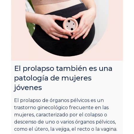
El prolapso también es una
patología de mujeres
P
jóvenes
“
El prolapso de órganos pélvicos es un
Lo
trastorno ginecológico frecuente en las
la
mujeres, caracterizado por el colapso o
an
descenso de uno o varios órganos pélvicos,
vi
como el útero, la vejiga, el recto o la vagina.
af