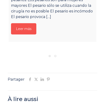
ej
mayores El pesario sólo se utiliza cuando la
in
cirugía no es posible El pesario es incómodo
El pesario provoca
[…]
Leer más
Partager
À lire aussi