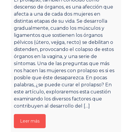
v
descenso de órganos, es una afección que
afecta a una de cada dos mujeres en
¿H
distintas etapas de su vida. Se desarrolla
se
gradualmente, cuando los músculos y
v
ligamentos que sostienen los órganos
a
pélvicos (útero, vejiga, recto) se debilitan o
f
distenden, provocando el colapso de estos
im
órganos en la vagina, y una serie de
pe
síntomas. Una de las preguntas que más
pé
nos hacen las mujeres con prolapso es si es
su
posible que éste desaparezca. En pocas
de
palabras, ¿se puede curar el prolapso? En
pe
este artículo, exploraremos esta cuestión
o 
examinando los diversos factores que
re
contribuyen al desarrollo del
[…]
¿P
ad
p
Leer más