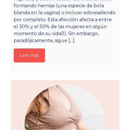
u
formando hernias (una especie de bola
re
blanda en la vagina) o incluso sobresaliendo
o
por completo. Esta afección afecta a entre
Al
el 30% y el 50% de las mujeres en algún
m
momento de su vida(1). Sin embargo,
pe
paradójicamente, sigue
[…]
pe
u
Leer más