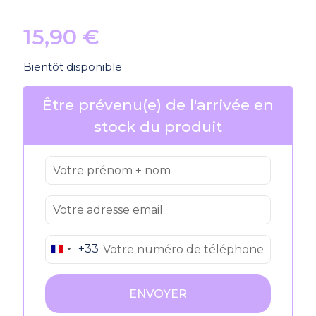
15,90
€
Bientôt disponible
Être prévenu(e) de l'arrivée en
stock du produit
+33
France
+33