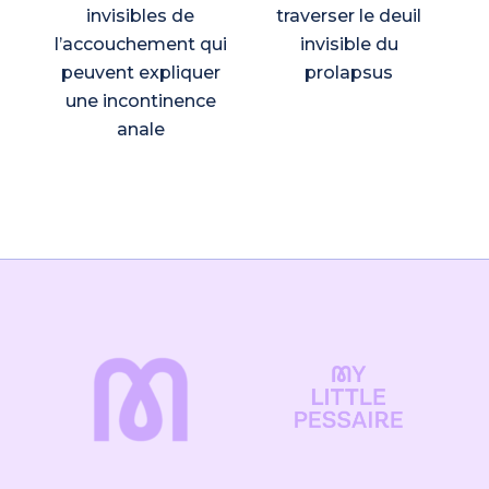
invisibles de
traverser le deuil
l’accouchement qui
invisible du
s
peuvent expliquer
prolapsus
une incontinence
anale
Détails
Editions Marabout
Date de parution : 10/03/2021
Poids : 0,59 kg
Format : 24,9 x 18,6 cm