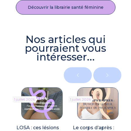
Découvrir la librairie santé féminine
Nos articles qui
pourraient vous
intéresser...
1 juillet 2026
1 juillet 2026
5 
LOSA : ces lésions
Le corps d’après :