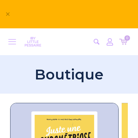
Bienvenue sur notre nouveau site
✕
MyLittlePessaire ! Nous avons hâte d'avoir vos
retours
0
Boutique