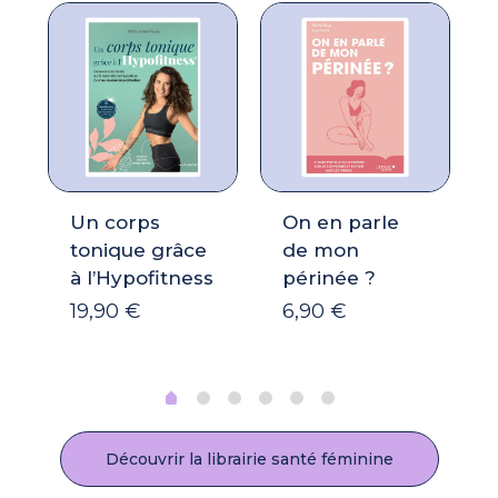
Un corps
On en parle
tonique grâce
de mon
à l’Hypofitness
périnée ?
19,90
€
6,90
€
Découvrir la librairie santé féminine