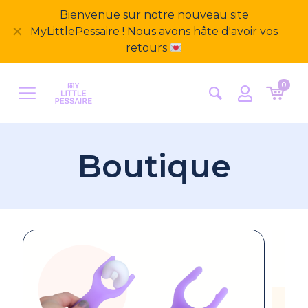
Bienvenue sur notre nouveau site
✕
MyLittlePessaire ! Nous avons hâte d'avoir vos
retours
0
Boutique