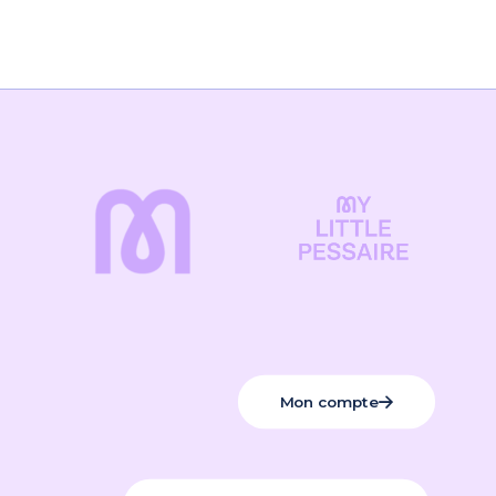
Notice
Avis
Il n’y a encore aucun avis
Cliquez ici pour télécharger la notice de
l’Assistant Pessaire
Soyez le premier à laisser votre avis
sur “Assistant Pessaire – Aide à la
manipulation du Pessaire”
Vous devez être
connecté
pour publier un avis.
Mon compte