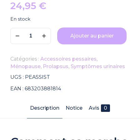
24,95
€
En stock
quantité
Ajouter au panier
de
Assistant
Pessaire
Catégories :
Accessoires pessaires
,
-
Ménopause
,
Prolapsus
,
Symptômes urinaires
Aide
à
UGS :
PEASSIST
la
EAN :
683203881814
manipulation
du
Pessaire
Description
Notice
Avis
0