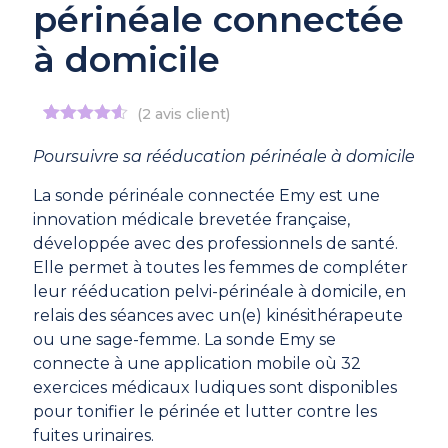
périnéale connectée
à domicile
(
2
avis client)
Noté
2
4.50
sur 5
Poursuivre sa rééducation périnéale à domicile
basé sur
notations
La sonde périnéale connectée Emy est une
client
innovation médicale brevetée française,
développée avec des professionnels de santé.
Elle permet à toutes les femmes de compléter
leur rééducation pelvi-périnéale à domicile, en
relais des séances avec un(e) kinésithérapeute
ou une sage-femme. La sonde Emy se
connecte à une application mobile où 32
exercices médicaux ludiques sont disponibles
pour tonifier le périnée et lutter contre les
fuites urinaires.