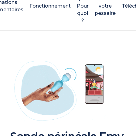
mations
Fonctionnement
Pour
votre
Télé
entaires
quoi
pessaire
?