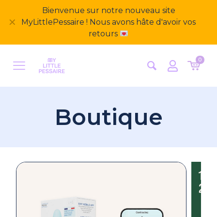
Bienvenue sur notre nouveau site
✕
MyLittlePessaire ! Nous avons hâte d'avoir vos
retours
0
Boutique