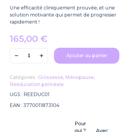
Une efficacité cliniquement prouvée, et une
solution motivante qui permet de progresser
rapidement !
165,00
€
quantité
Ajouter au panier
de
Emy
Trainer
Catégories :
Grossesse
,
Ménopause
,
–
Rééducation périnéale
Sonde
de
UGS :
REEDUC01
rééducation
EAN :
3770011873104
périnéale
connectée
à
Pour
domicile
qui ?
Avec