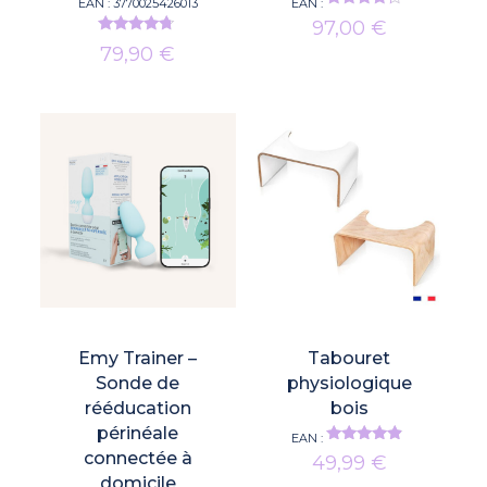
EAN :
3770025426013
EAN :
Note
97,00
€
4.00
Note
sur 5
79,90
€
4.54
sur 5
Emy Trainer –
Tabouret
Sonde de
physiologique
rééducation
bois
périnéale
EAN :
Note
connectée à
49,99
€
4.67
domicile
sur 5