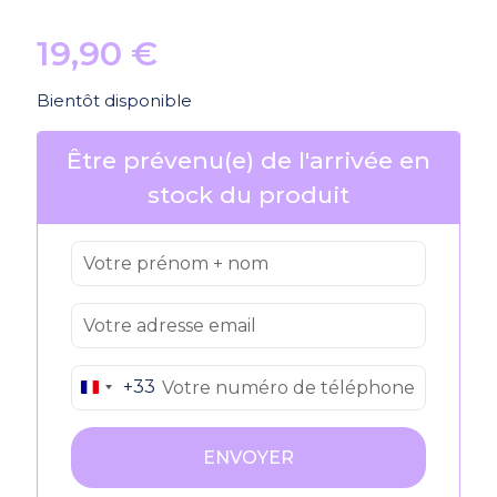
19,90
€
Bientôt disponible
Être prévenu(e) de l'arrivée en
stock du produit
+33
France
+33