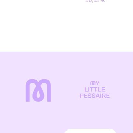
Plage
98,95
€
de
prix :
45,95 €
à
98,95 €
Détails
Marabout
Date de parution : 10/05/2023
Poids : 0,620 kg
Format : 18,7 x 23 cm