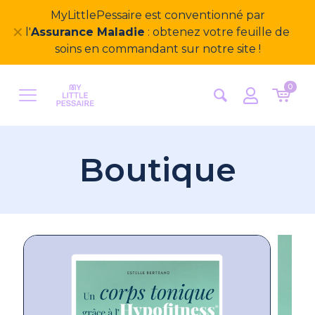
Bienvenue sur notre nouveau site
✕
MyLittlePessaire ! Nous avons hâte d'avoir vos
retours
0
Boutique