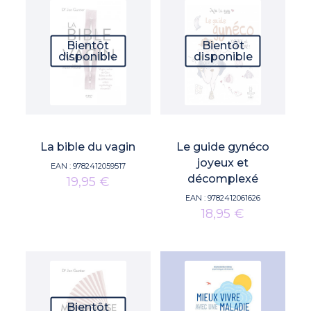
Bientôt
Bientôt
disponible
disponible
La bible du vagin
Le guide gynéco
joyeux et
EAN :
9782412059517
décomplexé
19,95
€
EAN :
9782412061626
18,95
€
Bientôt