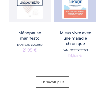
disponible
Ménopause
Mieux vivre avec
manifesto
une maladie
chronique
EAN :
9782412078310
21,95
€
EAN :
9782036020061
18,95
€
En savoir plus