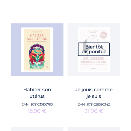
Bientôt
disponible
Habiter son
Je jouis comme
utérus
je suis
EAN :
9791030103793
EAN :
9791028520342
18,90
€
21,00
€