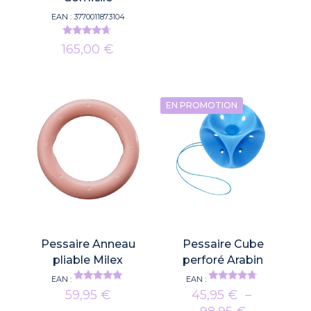
EAN :
3770011873104
Note
165,00
€
4.50
sur 5
EN PROMOTION
Pessaire Anneau
Pessaire Cube
pliable Milex
perforé Arabin
EAN :
EAN :
Note
Note
59,95
€
45,95
€
–
4.74
4.48
sur 5
sur 5