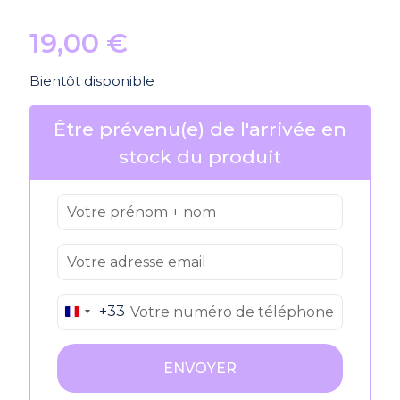
19,00
€
Bientôt disponible
Être prévenu(e) de l'arrivée en
stock du produit
+33
France
+33