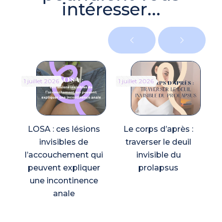
intéresser...
1 juillet 2026
1 juillet 2026
5 
LOSA : ces lésions
Le corps d’après :
invisibles de
traverser le deuil
l’accouchement qui
invisible du
s
peuvent expliquer
prolapsus
une incontinence
anale