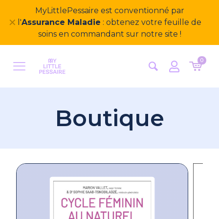
Bienvenue sur notre nouveau site
✕
MyLittlePessaire ! Nous avons hâte d'avoir vos
retours
0
Boutique