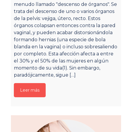
menudo llamado "descenso de órganos". Se
v
trata del descenso de uno o varios órganos
ca
de la pelvis: vejiga, útero, recto. Estos
re
órganos colapsan entonces contra la pared
un
vaginal, y pueden acabar distorsionándola
u
formando hernias (una especie de bola
re
blanda en la vagina) o incluso sobresaliendo
o
por completo. Esta afección afecta a entre
Al
el 30% y el 50% de las mujeres en algún
m
momento de su vida(1). Sin embargo,
pe
paradójicamente, sigue
[…]
pe
u
Leer más