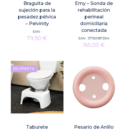
Braguita de
Emy – Sonda de
sujeción para la
rehabilitación
pesadez pélvica
perineal
– Pelvinity
domiciliaria
conectada
EAN :
79,90
€
EAN :
3770011873104
165,00
€
EN OFERTA
Taburete
Pesario de Anillo