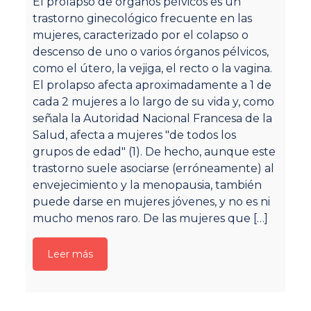
El prolapso de órganos pélvicos es un
Lo
trastorno ginecológico frecuente en las
la
mujeres, caracterizado por el colapso o
an
descenso de uno o varios órganos pélvicos,
vi
como el útero, la vejiga, el recto o la vagina.
af
El prolapso afecta aproximadamente a 1 de
su
cada 2 mujeres a lo largo de su vida y, como
fí
señala la Autoridad Nacional Francesa de la
so
Salud, afecta a mujeres "de todos los
pe
grupos de edad" (1). De hecho, aunque este
qu
trastorno suele asociarse (erróneamente) al
se
envejecimiento y la menopausia, también
p
puede darse en mujeres jóvenes, y no es ni
fí
mucho menos raro. De las mujeres que
[…]
Pé
ac
ru
Leer más