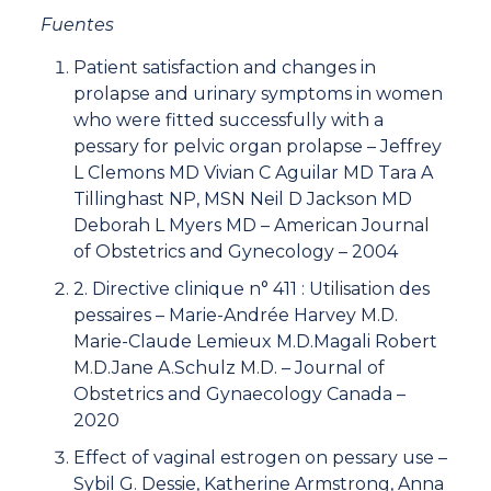
Fuentes
Patient satisfaction and changes in
prolapse and urinary symptoms in women
who were fitted successfully with a
pessary for pelvic organ prolapse – Jeffrey
L Clemons MD Vivian C Aguilar MD Tara A
Tillinghast NP, MSN Neil D Jackson MD
Deborah L Myers MD – American Journal
of Obstetrics and Gynecology – 2004
2. Directive clinique n° 411 : Utilisation des
pessaires – Marie-Andrée Harvey M.D.
Marie-Claude Lemieux M.D.Magali Robert
M.D.Jane A.Schulz M.D. – Journal of
Obstetrics and Gynaecology Canada –
2020
Effect of vaginal estrogen on pessary use –
Sybil G. Dessie, Katherine Armstrong, Anna