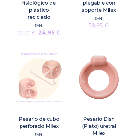
fisiológico de
plegable con
plástico
soporte Milex
reciclado
EAN :
59,95
€
EAN :
El
El
24,95
€
29,90
€
precio
precio
original
actual
era:
es:
29,90 €.
24,95 €.
Pesario de cubo
Pesario Dish
perforado Milex
(Plato) uretral
Milex
EAN :