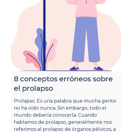
8 conceptos erróneos sobre
E
el prolapso
p
c
Prolapso. Es una palabra que mucha gente
no ha oído nunca. Sin embargo, todo el
Po
mundo debería conocerla. Cuando
pr
hablamos de prolapso, generalmente nos
op
referimos al prolapso de órganos pélvicos, a
ex