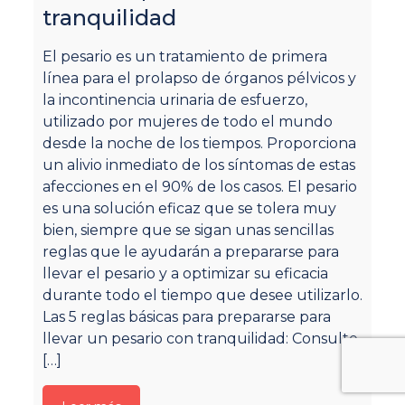
¿
tranquilidad
q
El pesario es un tratamiento de primera
S
línea para el prolapso de órganos pélvicos y
(y
la incontinencia urinaria de esfuerzo,
qu
utilizado por mujeres de todo el mundo
p
desde la noche de los tiempos. Proporciona
ha
un alivio inmediato de los síntomas de estas
tr
afecciones en el 90% de los casos. El pesario
me
es una solución eficaz que se tolera muy
de
bien, siempre que se sigan unas sencillas
q
reglas que le ayudarán a prepararse para
an
llevar el pesario y a optimizar su eficacia
qu
durante todo el tiempo que desee utilizarlo.
en
Las 5 reglas básicas para prepararse para
in
llevar un pesario con tranquilidad: Consulte
pi
[…]
lo