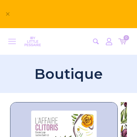
Bienvenue sur notre nouveau site
✕
MyLittlePessaire ! Nous avons hâte d'avoir vos
retours
0
Boutique