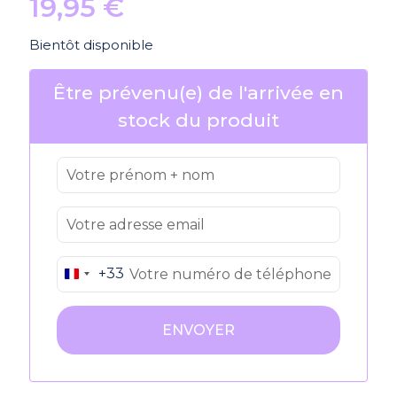
19,95
€
Bientôt disponible
Être prévenu(e) de l'arrivée en
stock du produit
+33
France
+33