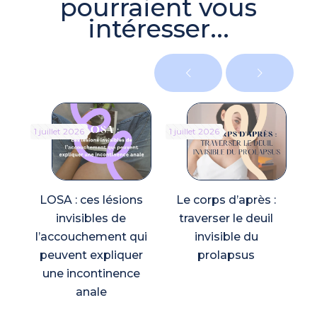
pourraient vous
intéresser...
1 juillet 2026
1 juillet 2026
5 
LOSA : ces lésions
Le corps d’après :
invisibles de
traverser le deuil
l’accouchement qui
invisible du
s
peuvent expliquer
prolapsus
une incontinence
anale