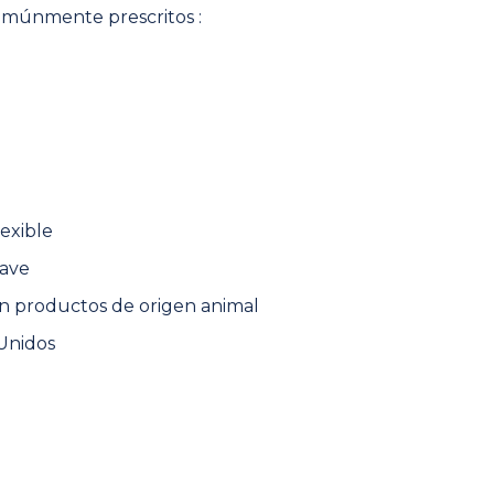
omúnmente prescritos :
lexible
lave
, sin productos de origen animal
Unidos