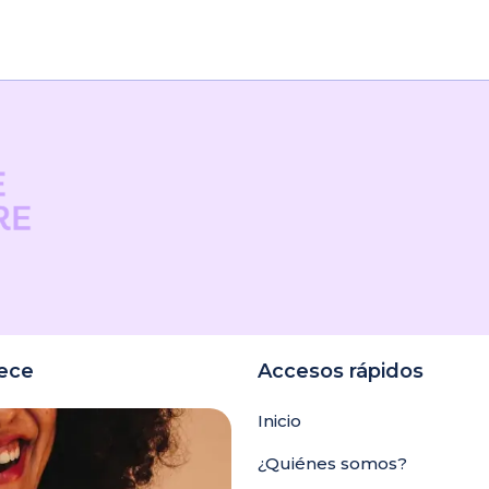
Talla 2 – 64 mm, Talla 3 – 70 mm, Talla 4 – 76
Valoraciones
eñas
o en valorar “Pesario de prueba individual
ara publicar una valoración.
rece
Accesos rápidos
Inicio
¿Quiénes somos?