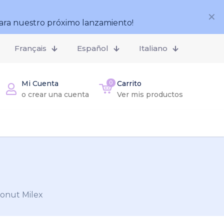
✕
ara nuestro próximo lanzamiento!
Français
Español
Italiano
Mi Cuenta
0
Carrito
o crear una cuenta
Ver mis productos
Donut Milex