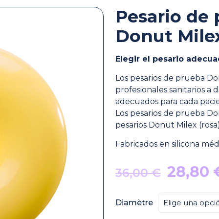
Pesario de 
Donut Mile
Elegir el pesario adecua
Los pesarios de prueba Do
profesionales sanitarios a
adecuados para cada paci
Los pesarios de prueba Do
pesarios Donut Milex (rosa)
Fabricados en silicona méd
El
28,80
36,00
€
precio
origina
Diamètre
era: