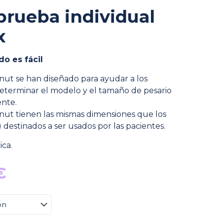
prueba individual
x
do es fácil
nut se han diseñado para ayudar a los
 determinar el modelo y el tamaño de pesario
ente.
nut tienen las mismas dimensiones que los
 destinados a ser usados por las pacientes.
ica.
El
€
precio
l
actual
es: