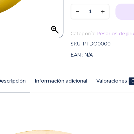
36,00 €
Pesario
de
prueba
individual
Categoría:
Pesarios de pr
Donut
Milex
SKU:
PTDO0000
cantidad
EAN :
N/A
escripción
Información adicional
Valoraciones