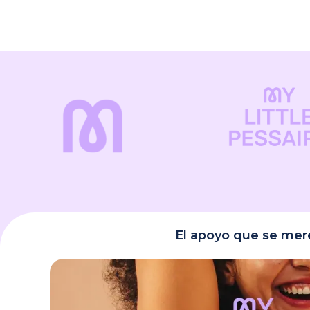
Diamètre
Aún no hay res
Sé el primer
Debes
acceder
p
El apoyo que se me