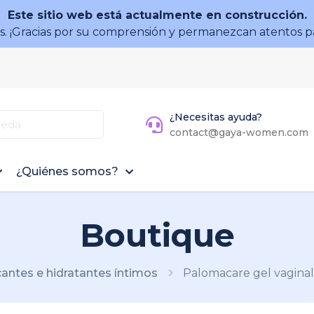
Este sitio web está actualmente en construcción.
 ¡Gracias por su comprensión y permanezcan atentos p
¿Necesitas ayuda?
contact@gaya-women.com
¿Quiénes somos?
Boutique
cantes e hidratantes íntimos
Palomacare gel vaginal