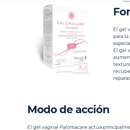
Fo
El gel 
para la
especi
El gel 
aumenta
textur
recuper
reparac
Modo de acción
El gel vaginal Palomacare actúa principalm