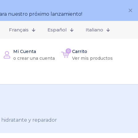
✕
ara nuestro próximo lanzamiento!
Français
Español
Italiano
Mi Cuenta
0
Carrito
o crear una cuenta
Ver mis productos
 hidratante y reparador