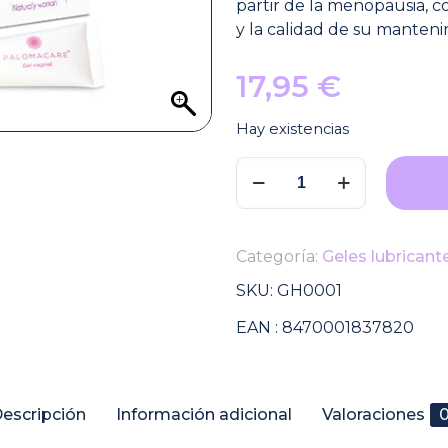
partir de la menopausia, co
y la calidad de su manteni
17,95
€
Hay existencias
Palomacare
gel
vaginal
hidratante
Categoría:
Geles lubricant
y
reparador
SKU:
GH0001
cantidad
EAN :
8470001837820
escripción
Información adicional
Valoraciones