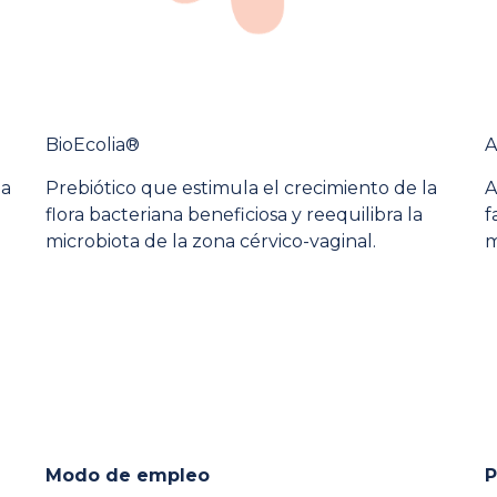
BioEcolia®
A
la
Prebiótico que estimula el crecimiento de la
A
flora bacteriana beneficiosa y reequilibra la
f
microbiota de la zona cérvico-vaginal.
m
Modo de empleo
P