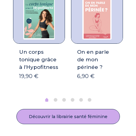
Un corps
On en parle
tonique grâce
de mon
à l’Hypofitness
périnée ?
19,90
€
6,90
€
Découvrir la librairie santé féminine