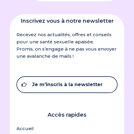
fraîcheur doit être la plus douce possible, ainsi
nous préconisons de toujours envelopper la
compresse de froid dans son étui en tissu prévu
Inscrivez vous à notre newsletter
à cet effet.
4 – Clipsez l’étui autour de votre culotte de la
Recevez nos actualités, offres et conseils
même façon qu’une protection hygiénique : les
pour une santé sexuelle apaisée.
rabats à pression seront donc à l’extérieur de la
Promis, on s’engage à ne pas vous envoyer
culotte et le côté à motif au contact de votre
une avalanche de mails !
peau.
5 – C’est prêt ! Lorsque la compresse de froid
dans son étui est au contact de votre périnée,
Je m'inscris à la newsletter
le reste du corps doit être bien au chaud.
6 – Inspirez, expirez…et profitez des bienfaits du
froid ! Le froid dure 1h à 1h30. La durée de
diffusion du froid varie d’une personne à
Accès rapides
l’autre.
Accueil
7 – Retirez la compresse dès que vous ne