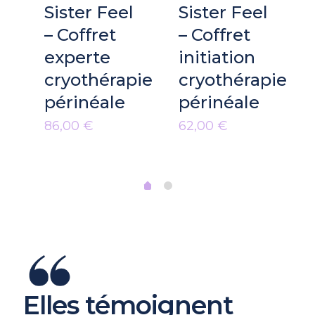
Sister Feel
Sister Feel
– Coffret
– Coffret
es
experte
initiation
cryothérapie
cryothérapie
pie
périnéale
périnéale
86,00
€
62,00
€
Elles témoignent