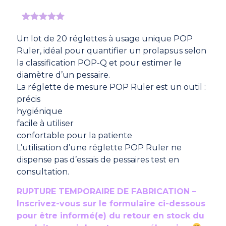
Noté
1
5.00
sur 5
Un lot de 20 réglettes à usage unique POP
basé sur
Ruler, idéal pour quantifier un prolapsus selon
notation
client
la classification POP-Q et pour estimer le
diamètre d’un pessaire.
La réglette de mesure POP Ruler est un outil :
précis
hygiénique
facile à utiliser
confortable pour la patiente
L’utilisation d’une réglette POP Ruler ne
dispense pas d’essais de pessaires test en
consultation.
RUPTURE TEMPORAIRE DE FABRICATION –
Inscrivez-vous sur le formulaire ci-dessous
pour être informé(e) du retour en stock du