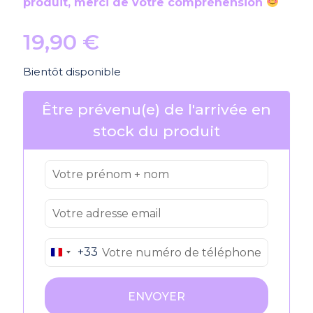
produit, merci de votre compréhension
19,90
€
Bientôt disponible
Être prévenu(e) de l'arrivée en
stock du produit
+33
France
+33