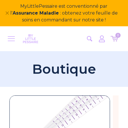
MyLittlePessaire est conventionné par
✕
l'
Assurance Maladie
: obtenez votre feuille de
soins en commandant sur notre site !
0
Boutique