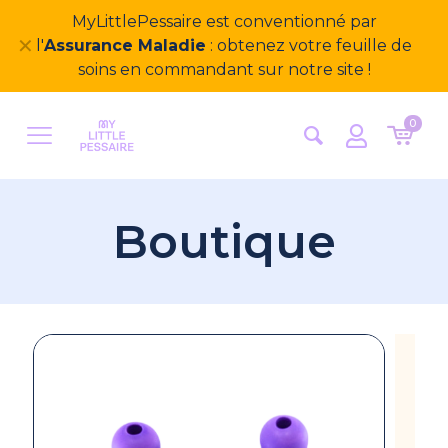
MyLittlePessaire est conventionné par
✕
l'
Assurance Maladie
: obtenez votre feuille de
soins en commandant sur notre site !
0
Boutique