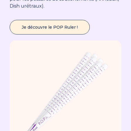
Dish urétraux).
Je découvre le POP Ruler !