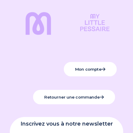
techniques
Sans latex, ni silicone
, sans danger pour le
corps
Compatibles
avec tous types de lubrifiants et
préservatifs
Elastiques
: permet de s’adapter même à des
pénis de taille importante, sans gêne pour le
Mon compte
partenaire.
Réutilisables
: laver les anneaux avec de l’eau
chaude et du savon doux après chaque
utilisation
Retourner une commande
Confortables
, souples et étirables pour le
confort de chacun
Compatibles avec le port d’un pessaire
Convient uniquement à l’usage externe.
Inscrivez vous à notre newsletter