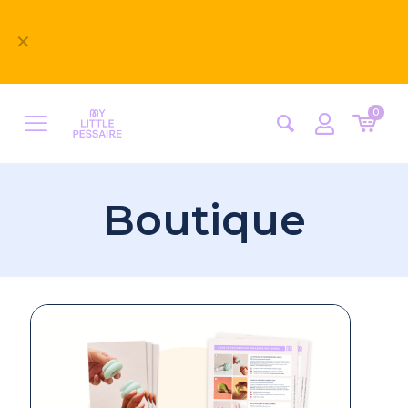
Bienvenue sur notre nouveau site
✕
MyLittlePessaire ! Nous avons hâte d'avoir vos
retours
0
Boutique