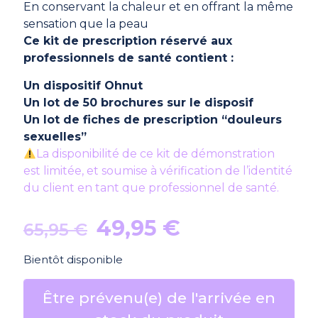
En conservant la chaleur et en offrant la même
sensation que la peau
Ce kit de prescription réservé aux
professionnels de santé contient :
Un dispositif Ohnut
Un lot de 50 brochures sur le disposif
Un lot de fiches de prescription “douleurs
sexuelles”
La disponibilité de ce kit de démonstration
est limitée, et soumise à vérification de l’identité
du client en tant que professionnel de santé.
Le
Le
49,95
€
65,95
€
prix
prix
Bientôt disponible
initial
actuel
était :
est :
Être prévenu(e) de l'arrivée en
65,95 €.
49,95 €.