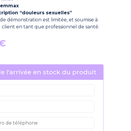
 Femmax
cription “douleurs sexuelles”
t de démonstration est limitée, et soumise à
du client en tant que professionnel de santé.
Le
€
prix
actuel
est :
e l'arrivée en stock du produit
€.
119,95 €.