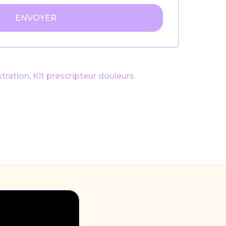
tration
,
Kit prescripteur douleurs