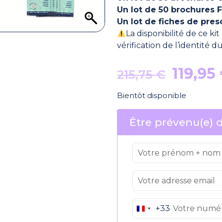
Un lot de 50 brochures
Un lot de fiches de pres
La disponibilité de ce ki
vérification de l’identité 
Le
119,95
215,75
€
prix
Bientôt disponible
initial
était :
Être prévenu(e) d
215,75 
+33
France