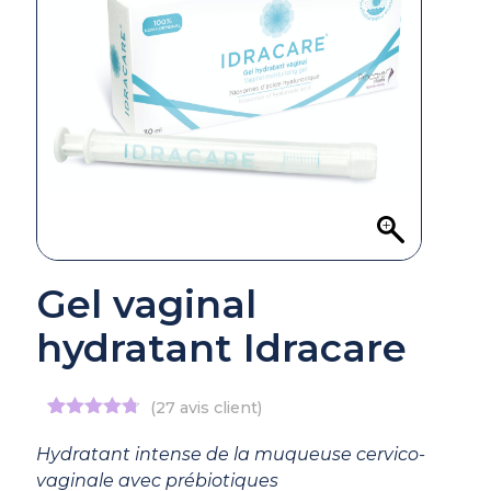
Gel vaginal
hydratant Idracare
(
27
avis client)
Noté
27
4.67
sur 5
Hydratant intense de la muqueuse cervico-
basé sur
vaginale avec prébiotiques
notations