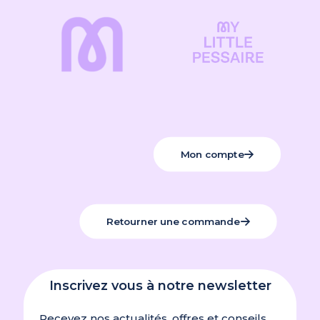
titre de cette réglementation, le marquage
Idracare
CE.
Marie BERTHET
(client
confirmé)
–
30 juillet
Note
4
sur 5
2026
Mon compte
Bien
Retourner une commande
Anonyme
(client
confirmé)
–
3 juillet
Note
5
sur
5
2026
Inscrivez vous à notre newsletter
Recevez nos actualités, offres et conseils