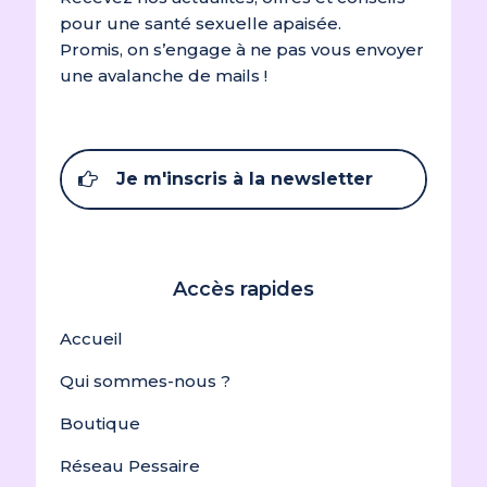
Bien
pour une santé sexuelle apaisée.
Promis, on s’engage à ne pas vous envoyer
une avalanche de mails !
Julie S.
(client
confirmé)
–
16 mai 2026
Note
5
sur
5
Je m'inscris à la newsletter
très bien
Accès rapides
Anonyme
(client
Accueil
confirmé)
–
27 avril
Note
4
sur 5
2026
Qui sommes-nous ?
Boutique
‘
Réseau Pessaire