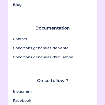
Blog
JULIA
(client confirmé)
–
12 avril 2026
Note
5
sur
5
Documentation
Contact
TRES HYDRATANT
Conditions générales de vente
Conditions générales d'utilisation
Françoise Tabary
(client confirmé)
–
5
Note
5
sur
5
mars 2026
On se follow ?
Très bien
Instagram
Facebook