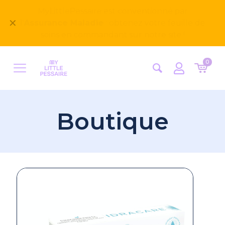
Bienvenue sur notre nouveau site
✕
MyLittlePessaire ! Nous avons hâte d'avoir vos
retours
0
Boutique