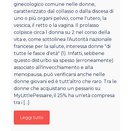
ginecologico comune nelle donne,
Ma
caratterizzato dal collasso o dalla discesa di
so
uno o più organi pelvici, come l'utero, la
ge
vescica, il retto o la vagina. Il prolasso
mo
colpisce circa 1 donna su 2 nel corso della
fu
vita e, come sottolinea l'Autorità nazionale
co
francese per la salute, interessa donne "di
ra
tutte le fasce d'età" (1). Infatti, sebbene
pe
questo disturbo sia spesso (erroneamente)
po
associato all'invecchiamento e alla
so
menopausa, può verificarsi anche nelle
de
donne giovani ed è tutt'altro che raro. Tra le
sp
donne che acquistano un pessario su
de
MyLittlePessaire, il 25% ha un'età compresa
pe
tra i
[…]
co
Leggi tutto