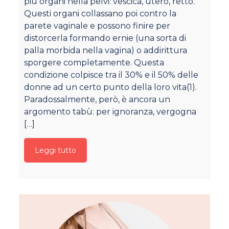
più organi nella pelvi: vescica, utero, retto.
d
Questi organi collassano poi contro la
as
parete vaginale e possono finire per
Mo
distorcerla formando ernie (una sorta di
o 
palla morbida nella vagina) o addirittura
pe
sporgere completamente. Questa
pr
condizione colpisce tra il 30% e il 50% delle
pi
donne ad un certo punto della loro vita(1).
mi
Paradossalmente, però, è ancora un
mi
argomento tabù: per ignoranza, vergogna
tr
[…]
Leggi tutto