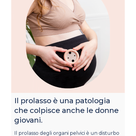
P
Il prolasso è una patologia
“
che colpisce anche le donne
giovani.
I 
al
Il prolasso degli organi pelvici è un disturbo
o 