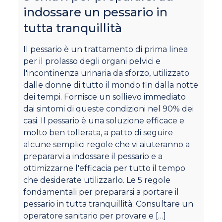
indossare un pessario in
c
tutta tranquillità
Si
c
Il pessario è un trattamento di prima linea
pr
per il prolasso degli organi pelvici e
st
l'incontinenza urinaria da sforzo, utilizzato
ov
dalle donne di tutto il mondo fin dalla notte
ra
dei tempi. Fornisce un sollievo immediato
no
dai sintomi di queste condizioni nel 90% dei
de
casi. Il pessario è una soluzione efficace e
il
molto ben tollerata, a patto di seguire
ne
alcune semplici regole che vi aiuteranno a
be
prepararvi a indossare il pessario e a
no
ottimizzarne l'efficacia per tutto il tempo
pe
che desiderate utilizzarlo. Le 5 regole
pe
fondamentali per prepararsi a portare il
gr
pessario in tutta tranquillità: Consultare un
s
operatore sanitario per provare e
[…]