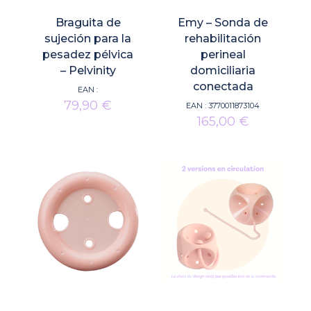
Braguita de
Emy – Sonda de
sujeción para la
rehabilitación
pesadez pélvica
perineal
– Pelvinity
domiciliaria
conectada
EAN :
79,90
€
EAN :
3770011873104
165,00
€