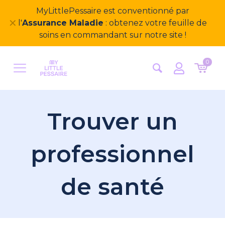
Bienvenue sur notre nouveau site
✕
MyLittlePessaire ! Nous avons hâte d'avoir vos
retours
0
Trouver un
professionnel
de santé