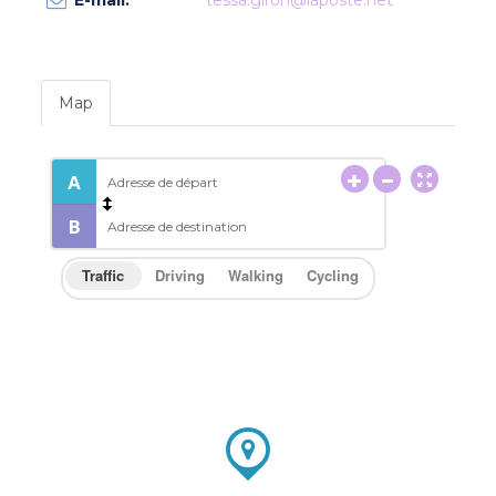
E-mail:
tessa.giron@laposte.net
Map
Traffic
Driving
Walking
Cycling