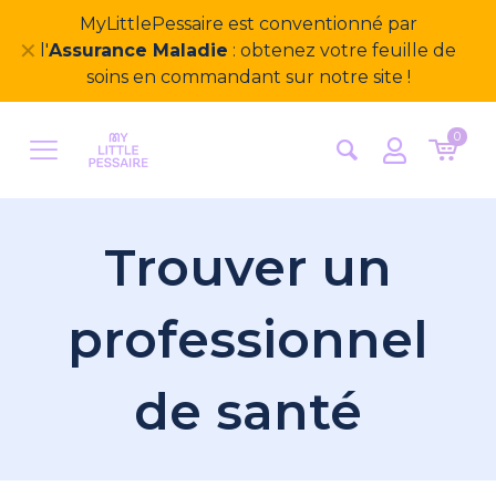
MyLittlePessaire est conventionné par
✕
l'
Assurance Maladie
: obtenez votre feuille de
soins en commandant sur notre site !
0
Trouver un
professionnel
de santé