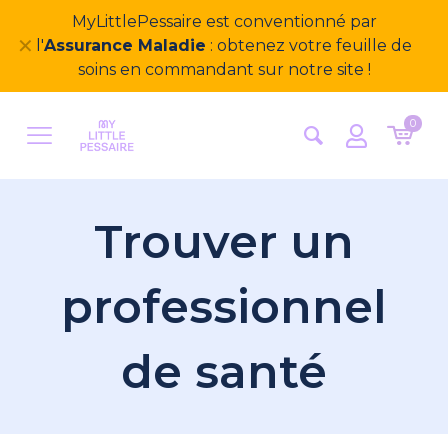
Bienvenue sur notre nouveau site
✕
MyLittlePessaire ! Nous avons hâte d'avoir vos
retours
0
Trouver un
professionnel
de santé