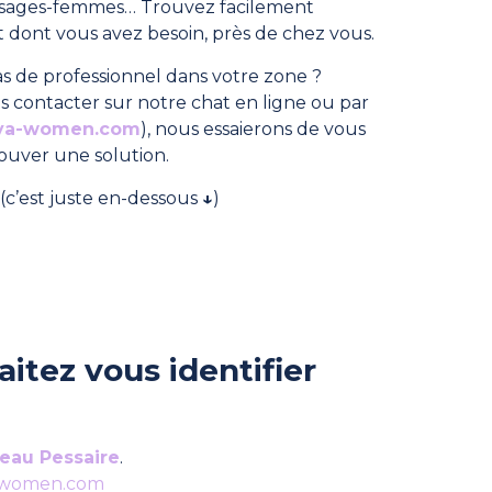
, sages-femmes… Trouvez facilement
dont vous avez besoin, près de chez vous.
s de professionnel dans votre zone ?
s contacter sur notre chat en ligne ou par
ya-women.com
), nous essaierons de vous
rouver une solution.
(c’est juste en-dessous
↓
)
itez vous identifier
eau Pessaire
.
-women.com