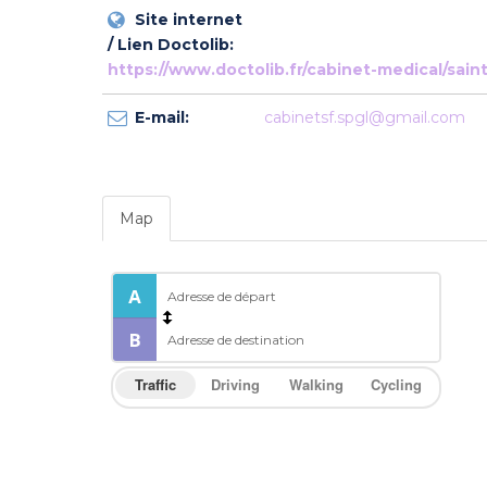
Site internet
/ Lien Doctolib:
https://www.doctolib.fr/cabinet-medical/sai
E-mail:
cabinetsf.spgl@gmail.com
Map
Traffic
Driving
Walking
Cycling