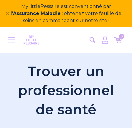
MyLittlePessaire est conventionné par
✕
l'
Assurance Maladie
: obtenez votre feuille de
soins en commandant sur notre site !
0
Trouver un
professionnel
de santé