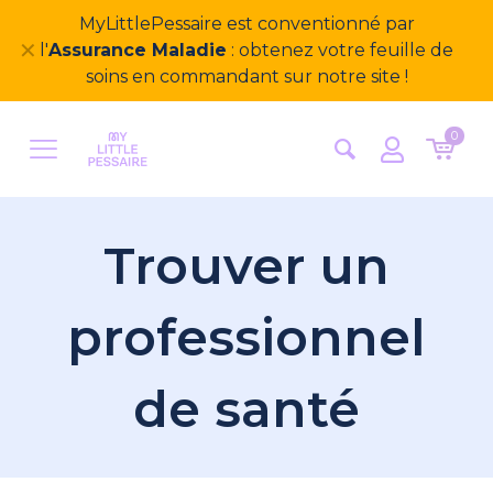
Bienvenue sur notre nouveau site
✕
MyLittlePessaire ! Nous avons hâte d'avoir vos
retours
0
Trouver un
professionnel
de santé