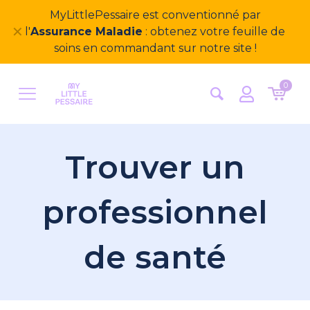
MyLittlePessaire est conventionné par
✕
l'
Assurance Maladie
: obtenez votre feuille de
soins en commandant sur notre site !
0
Trouver un
professionnel
de santé