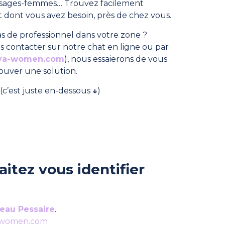
, sages-femmes… Trouvez facilement
dont vous avez besoin, près de chez vous.
s de professionnel dans votre zone ?
s contacter sur notre chat en ligne ou par
ya-women.com
), nous essaierons de vous
rouver une solution.
(c’est juste en-dessous
↓
)
itez vous identifier
eau Pessaire
.
-women.com