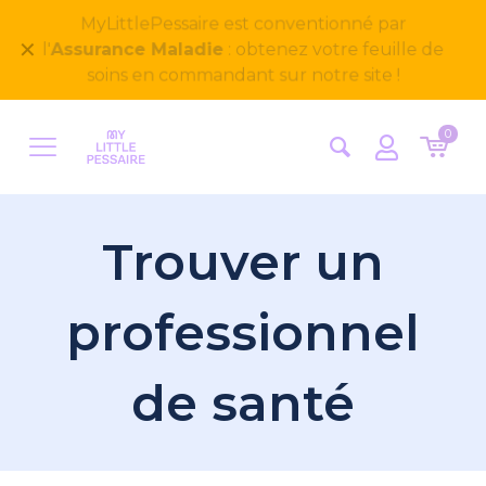
Bienvenue sur notre nouveau site
✕
MyLittlePessaire ! Nous avons hâte d'avoir vos
retours
0
Trouver un
professionnel
de santé