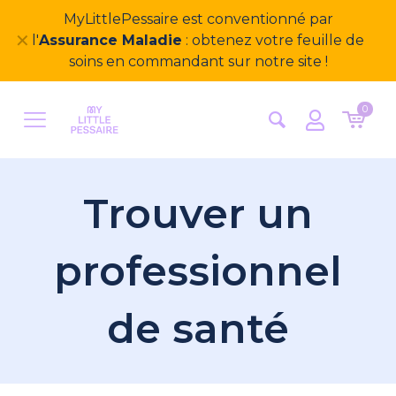
MyLittlePessaire est conventionné par
✕
l'
Assurance Maladie
: obtenez votre feuille de
soins en commandant sur notre site !
0
Trouver un
professionnel
de santé