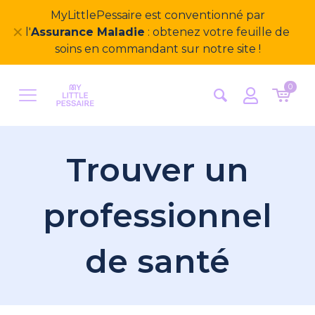
MyLittlePessaire est conventionné par
✕
l'
Assurance Maladie
: obtenez votre feuille de
soins en commandant sur notre site !
0
Trouver un
professionnel
de santé