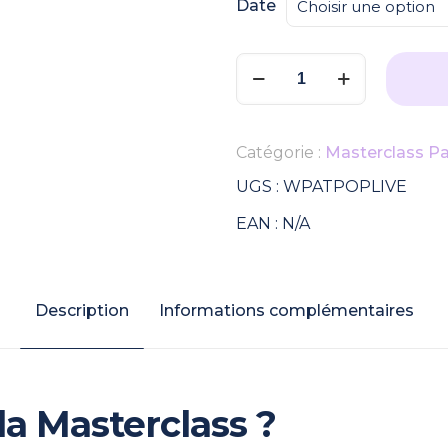
Date
quantité
de
Masterclass
:
Catégorie :
Masterclass Pa
Mieux
vivre
UGS :
WPATPOPLIVE
mon
EAN :
N/A
prolapsus
(Live)
Description
Informations complémentaires
a Masterclass ?