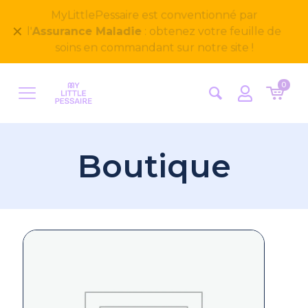
Bienvenue sur notre nouveau site
✕
MyLittlePessaire ! Nous avons hâte d'avoir vos
retours
0
Boutique