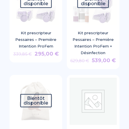
disponible
disponible
Kit prescripteur
Kit prescripteur
Pessaires – Première
Pessaires – Première
Intention ProFem
Intention ProFem +
Le
Le
Désinfection
295,00
€
339,85
€
Le
Le
prix
prix
539,00
€
629,80
€
prix
prix
initial
actuel
initial
actue
était :
est :
était :
est :
339,85 €.
295,00 €.
629,80 €.
539,0
Bientôt
disponible