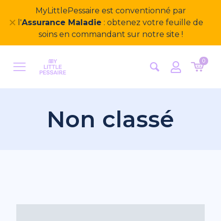
MyLittlePessaire est conventionné par
✕
l'
Assurance Maladie
: obtenez votre feuille de
soins en commandant sur notre site !
0
Non classé