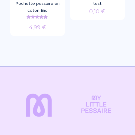
Pochette pessaire en
test
coton Bio
0,10
€
Note
4,99
€
4.71
sur 5