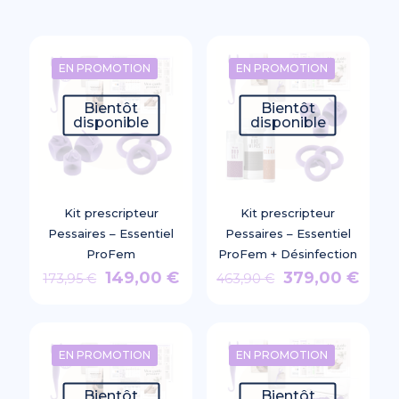
EN PROMOTION
EN PROMOTION
Bientôt
Bientôt
disponible
disponible
Kit prescripteur
Kit prescripteur
Pessaires – Essentiel
Pessaires – Essentiel
ProFem
ProFem + Désinfection
Le
Le
Le
Le
149,00
€
379,00
€
173,95
€
463,90
€
prix
prix
prix
prix
initial
actuel
initial
actu
était :
est :
était :
est :
EN PROMOTION
EN PROMOTION
173,95 €.
149,00 €.
463,90 €.
379,
Bientôt
Bientôt