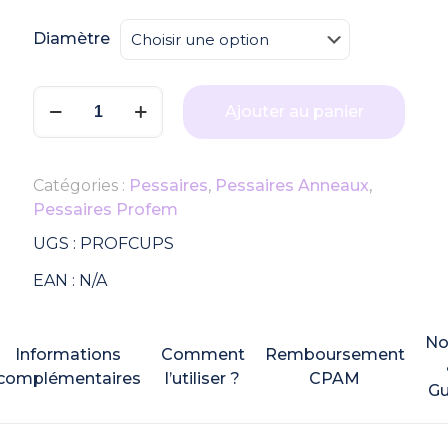
Diamètre
quantité
Ajouter au panier
de
Pessaire
Cup
Catégories :
Pessaires
,
Pessaires Anneaux
,
avec
Pessaires Profem
support
Profem
UGS :
PROFCUPS
EAN :
N/A
No
Informations
Comment
Remboursement
complémentaires
l’utiliser ?
CPAM
Gu