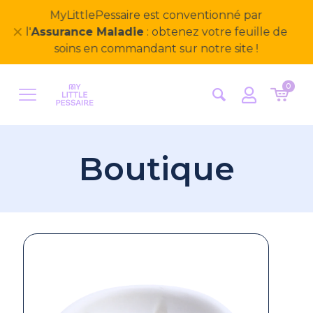
MyLittlePessaire est conventionné par
✕
l'
Assurance Maladie
: obtenez votre feuille de
soins en commandant sur notre site !
0
Boutique