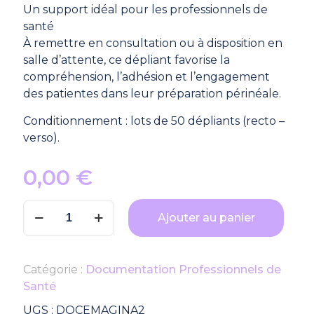
Un support idéal pour les professionnels de
santé
À remettre en consultation ou à disposition en
salle d’attente, ce dépliant favorise la
compréhension, l’adhésion et l’engagement
des patientes dans leur préparation périnéale.
Conditionnement : lots de 50 dépliants (recto –
verso).
0,00
€
quantité
Ajouter au panier
de
Lot
de
Catégorie :
Documentation Professionnels de
50
Santé
dépliants
Emagina
UGS :
DOCEMAGINA2