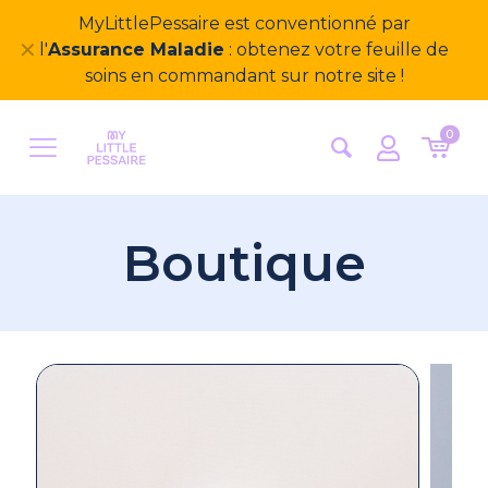
Bienvenue sur notre nouveau site
✕
MyLittlePessaire ! Nous avons hâte d'avoir vos
retours
0
Boutique