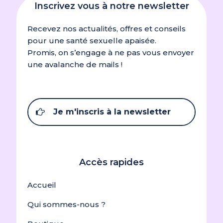
Inscrivez vous à notre newsletter
Recevez nos actualités, offres et conseils
pour une santé sexuelle apaisée.
Sarah Billiet
(client
Promis, on s’engage à ne pas vous envoyer
confirmé)
–
22
Note
5
sur
une avalanche de mails !
5
novembre 2025
Ras
Je m'inscris à la newsletter
Marie Beaufumé
Accès rapides
(client confirmé)
–
11
Note
5
sur
5
septembre 2025
Accueil
Qui sommes-nous ?
RAS. Très bien expliqué, synthétique,