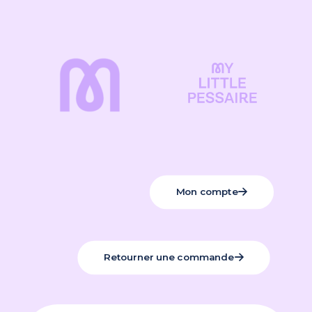
dépliants patientes
Elodie G.
(client
confirmé)
–
29 mai 2026
Note
5
sur
5
RAS
Mon compte
Julie S.
(client
confirmé)
–
16 mai 2026
Note
5
sur
5
Retourner une commande
pour mettre à disposition des patientes
au cabinet