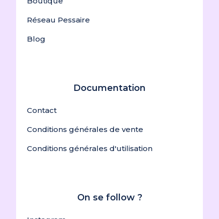
Boutique
facile d’accès.
Réseau Pessaire
Blog
Audrey STATICELLI
(client confirmé)
–
20
Note
5
sur
5
juin 2025
Documentation
parfait
Contact
Conditions générales de vente
Conditions générales d'utilisation
Roselyne M.
(client
confirmé)
–
10 mars
Note
5
sur
5
2025
On se follow ?
Les patientes sont attirées en salle