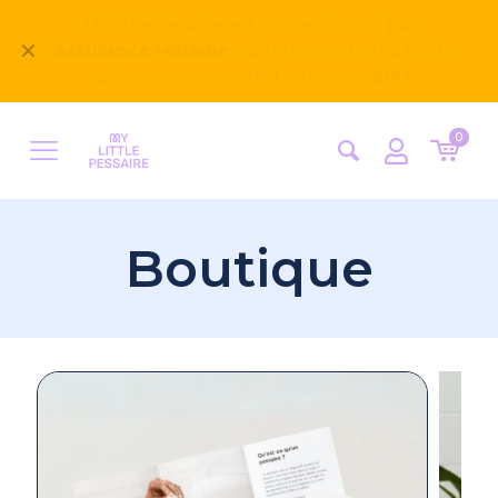
Bienvenue sur notre nouveau site
✕
MyLittlePessaire ! Nous avons hâte d'avoir vos
retours
0
Boutique