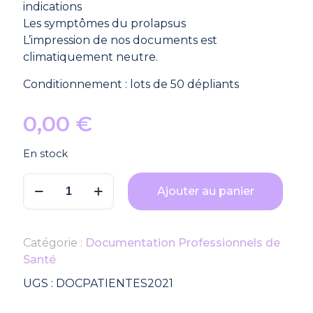
indications
Les symptômes du prolapsus
L’impression de nos documents est
climatiquement neutre.
Conditionnement : lots de 50 dépliants
0,00
€
En stock
quantité
Ajouter au panier
de
Lot
de
Catégorie :
Documentation Professionnels de
50
Santé
dépliants
patientes
UGS :
DOCPATIENTES2021