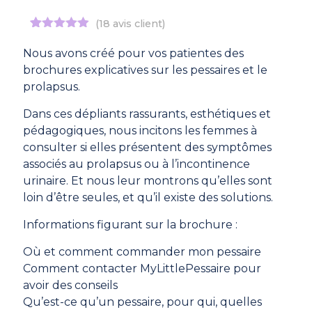
(
18
avis client)
Noté
18
4.89
sur 5
Nous avons créé pour vos patientes des
basé sur
brochures explicatives sur les pessaires et le
notations
client
prolapsus.
Dans ces dépliants rassurants, esthétiques et
pédagogiques, nous incitons les femmes à
consulter si elles présentent des symptômes
associés au prolapsus ou à l’incontinence
urinaire. Et nous leur montrons qu’elles sont
loin d’être seules, et qu’il existe des solutions.
Informations figurant sur la brochure :
Où et comment commander mon pessaire
Comment contacter MyLittlePessaire pour
avoir des conseils
Qu’est-ce qu’un pessaire, pour qui, quelles