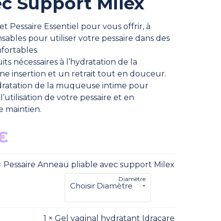
c Support Milex
 Pessaire Essentiel pour vous offrir, à
sables pour utiliser votre pessaire dans des
fortables.
ts nécessaires à l’hydratation de la
e insertion et un retrait tout en douceur.
ratation de la muqueuse intime pour
utilisation de votre pessaire et en
e maintien.
Le
€
prix
actuel
 × Pessaire Anneau pliable avec support Milex
est :
Diamètre
€.
105,21 €.
1 × Gel vaginal hydratant Idracare