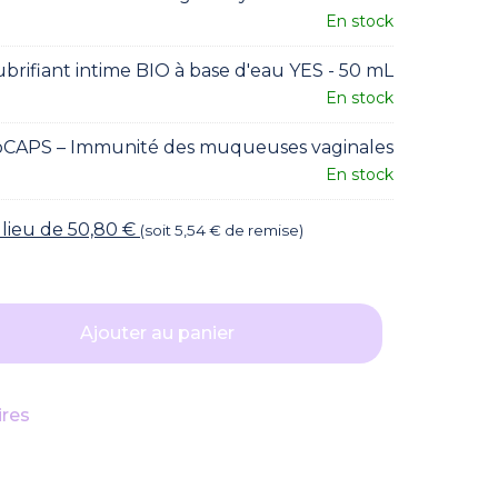
En stock
lubrifiant intime BIO à base d'eau YES - 50 mL
En stock
oCAPS – Immunité des muqueuses vaginales
En stock
lieu de
50,80
€
(soit
5,54
€
de remise)
Ajouter au panier
ires