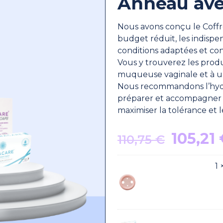
Anneau ave
Nous avons conçu le Coffret
budget réduit, les indispen
conditions adaptées et con
Vous y trouverez les produi
muqueuse vaginale et à un
Nous recommandons l’hyd
préparer et accompagner l’
maximiser la tolérance et l
Le
105,21
110,75
€
prix
initial
1
était :
110,75 