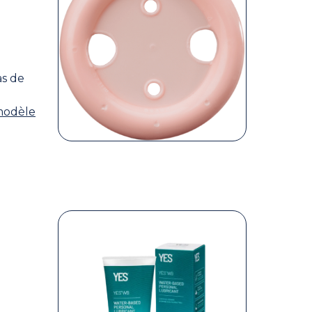
as de
modèle