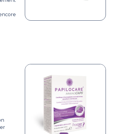
alement
 encore
on
ter