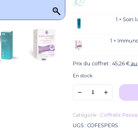
1 × Soin 
1 × Immun
Prix du coffret :
45,26
€
au 
En stock
quantité
de
Coffret
essentiel
Catégorie :
Coffrets Pessa
-
Pessaire
UGS :
COFESPERS
Anneau