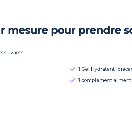
avec
Support
Milex
r mesure pour prendre s
 suivants :
1 Gel Hydratant Idraca
1 complément alimen