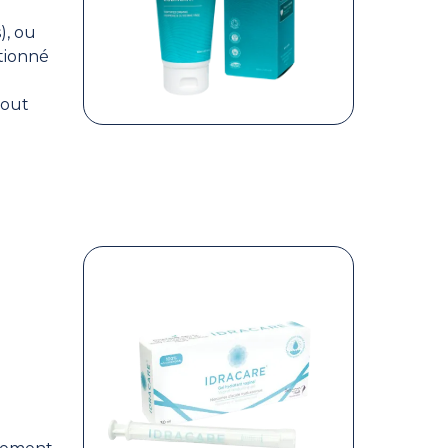
), ou
ctionné
tout