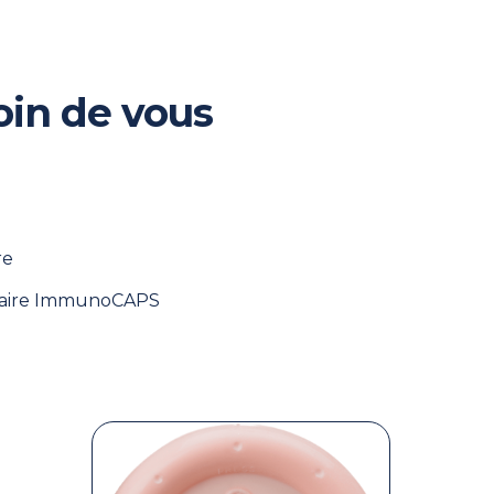
oin de vous
re
taire ImmunoCAPS