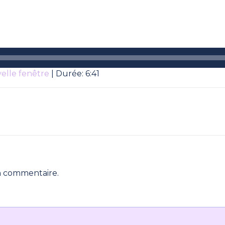
elle fenêtre
|
Durée: 6:41
n commentaire.