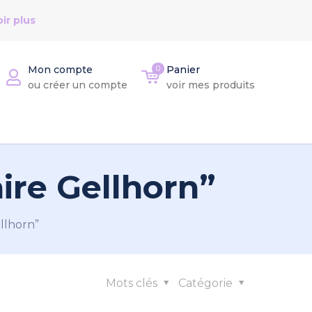
ir plus
Mon compte
0
Panier
ou créer un compte
voir mes produits
ire Gellhorn”
llhorn”
Mots clés
Catégorie