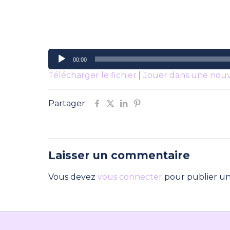
Lecteur
00:00
audio
Télécharger le fichier
|
Jouer dans une nouv
Partager
Laisser un commentaire
Vous devez
vous connecter
pour publier u