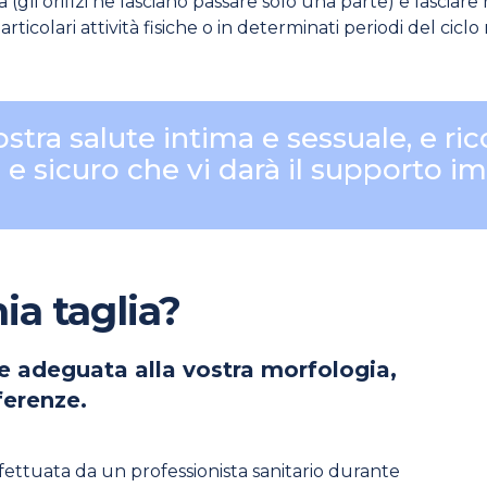
a (gli orifizi ne lasciano passare solo una parte) e lascia
colari attività fisiche o in determinati periodi del ciclo
stra salute intima e sessuale, e rico
 e sicuro che vi darà il supporto i
ia taglia?
re adeguata alla vostra morfologia,
ferenze.
fettuata da un professionista sanitario durante