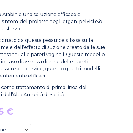
o Arabin è una soluzione efficace e
 sintomi del prolasso degli organi pelvici e/o
da sforzo.
portato da questa pesatrice si basa sulla
e e dell’effetto di suzione creato dalle sue
ntosano» alle pareti vaginali. Questo modello
in caso di assenza di tono delle pareti
i assenza di cervice, quando gli altri modelli
ientemente efficaci.
 come trattamento di prima linea del
 dall’Alta Autorità di Sanità.
Fascia
95
€
di
prezzo: