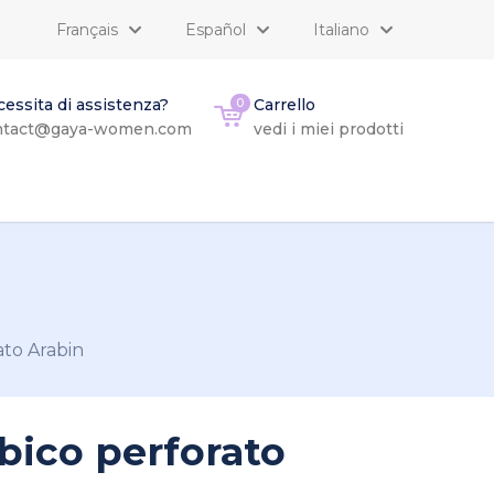
Français
Español
Italiano
essita di assistenza?
0
Carrello
ntact@gaya-women.com
vedi i miei prodotti
ato Arabin
bico perforato