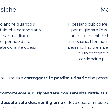
isiche
Ma
ato anche quando si
Il pessario cubico Per
 fisici che comportano
per migliorare l'os
pesanti, al fine di
anche per limitare l
il perineo dalle
rimozione. I fori non
tate durante questi
pessario. Inoltre, il 
di un cordoncin
cordoncino può 
are l'uretra e
correggere le perdite urinarie
che posson
confortevole e di riprendere con serenità l'attività f
dossato solo durante il giorno
e deve essere rimosso e 