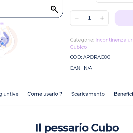
Pessario
cubico
perforato
Arabin
Categorie:
Incontinenza ur
quantità
Cubico
COD:
APDRAC00
EAN :
N/A
giuntive
Come usarlo ?
Scaricamento
Benefici
Il pessario Cubo