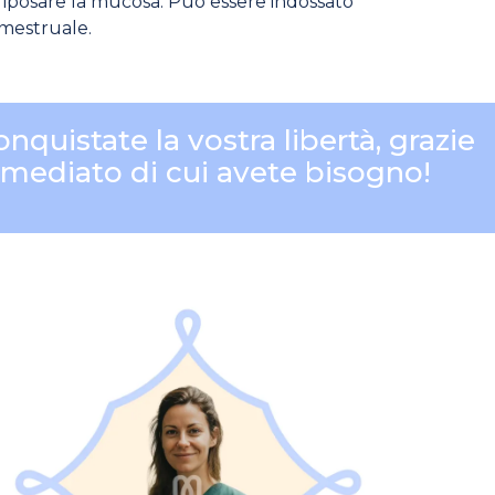
re riposare la mucosa. Può essere indossato
 mestruale.
nquistate la vostra libertà, grazie
mmediato di cui avete bisogno!