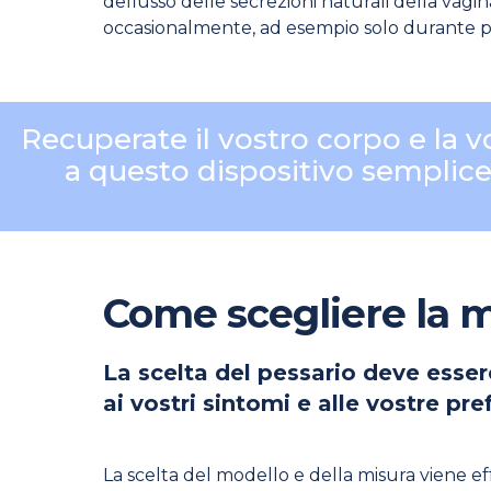
deflusso delle secrezioni naturali della vagin
occasionalmente, ad esempio solo durante parti
Recuperate il vostro corpo e la vo
a questo dispositivo semplice
Come scegliere la m
La scelta del pessario deve esse
ai vostri sintomi e alle vostre pre
La scelta del modello e della misura viene ef