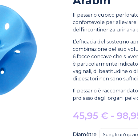
Arabin
Il pessario cubico perforat
confortevole per alleviare i
dell’incontinenza urinaria 
L’efficacia del sostegno ap
combinazione del suo volum
6 facce concave che si «ve
è particolarmente indicato 
vaginali, di beatitudine o d
di pesatori non sono suffic
Il pessario è raccomandato
prolasso degli organi pelvici
45,95
€
-
98,
Diamètre