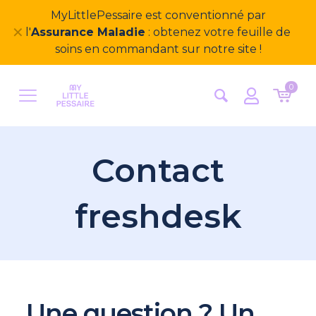
MyLittlePessaire est conventionné par
✕
l'
Assurance Maladie
: obtenez votre feuille de
soins en commandant sur notre site !
0
Contact
freshdesk
Une question ? Un