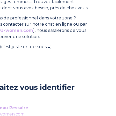
, sages-femmes… Trouvez facilement
dont vous avez besoin, près de chez vous.
s de professionnel dans votre zone ?
s contacter sur notre chat en ligne ou par
ya-women.com
), nous essaierons de vous
rouver une solution.
(c’est juste en-dessous
↓
)
itez vous identifier
eau Pessaire
.
-women.com