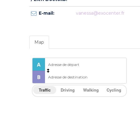
E-mail:
vanessa@exocenter.fr
Map
Traffic
Driving
Walking
Cycling