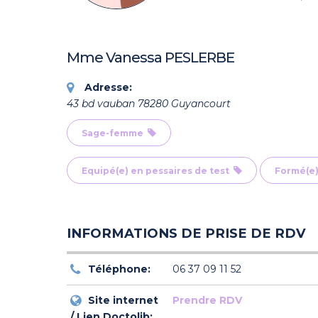
Mme Vanessa PESLERBE
Adresse:
43 bd vauban 78280 Guyancourt
Sage-femme
Equipé(e) en pessaires de test
Formé(e)
INFORMATIONS DE PRISE DE RDV
Téléphone:
06 37 09 11 52
Site internet
Prendre RDV
/ Lien Doctolib: