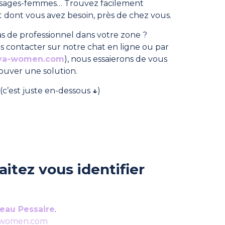
, sages-femmes… Trouvez facilement
dont vous avez besoin, près de chez vous.
s de professionnel dans votre zone ?
s contacter sur notre chat en ligne ou par
ya-women.com
), nous essaierons de vous
rouver une solution.
(c’est juste en-dessous
↓
)
itez vous identifier
eau Pessaire
.
-women.com